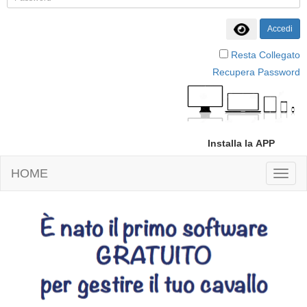
Accedi
Resta Collegato
Recupera Password
Installa la APP
HOME
Toggl
naviga