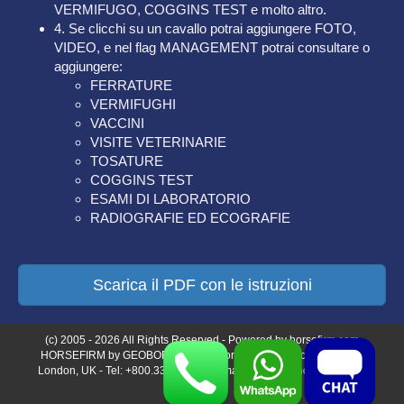
VERMIFUGO, COGGINS TEST e molto altro.
4. Se clicchi su un cavallo potrai aggiungere FOTO,
VIDEO, e nel flag MANAGEMENT potrai consultare o
aggiungere:
FERRATURE
VERMIFUGHI
VACCINI
VISITE VETERINARIE
TOSATURE
COGGINS TEST
ESAMI DI LABORATORIO
RADIOGRAFIE ED ECOGRAFIE
Scarica il PDF con le istruzioni
(c) 2005 - 2026 All Rights Reserved - Powered by horsefirm.com
HORSEFIRM by GEOBORDERS -3 More London Place - SE12RE
London, UK - Tel: +800.3333.6666 - Email: support@horsefirm.com